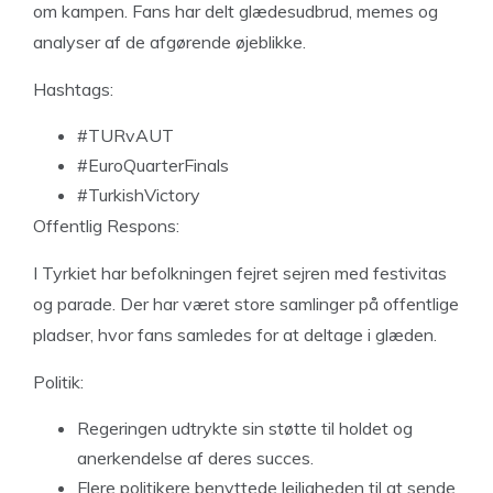
om kampen. Fans har delt glædesudbrud, memes og
analyser af de afgørende øjeblikke.
Hashtags:
#TURvAUT
#EuroQuarterFinals
#TurkishVictory
Offentlig Respons:
I Tyrkiet har befolkningen fejret sejren med festivitas
og parade. Der har været store samlinger på offentlige
pladser, hvor fans samledes for at deltage i glæden.
Politik:
Regeringen udtrykte sin støtte til holdet og
anerkendelse af deres succes.
Flere politikere benyttede lejligheden til at sende