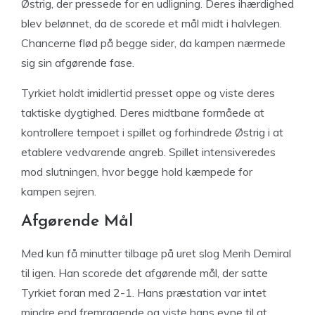
Østrig, der pressede for en udligning. Deres ihærdighed
blev belønnet, da de scorede et mål midt i halvlegen.
Chancerne flød på begge sider, da kampen nærmede
sig sin afgørende fase.
Tyrkiet holdt imidlertid presset oppe og viste deres
taktiske dygtighed. Deres midtbane formåede at
kontrollere tempoet i spillet og forhindrede Østrig i at
etablere vedvarende angreb. Spillet intensiveredes
mod slutningen, hvor begge hold kæmpede for
kampen sejren.
Afgørende Mål
Med kun få minutter tilbage på uret slog Merih Demiral
til igen. Han scorede det afgørende mål, der satte
Tyrkiet foran med 2-1. Hans præstation var intet
mindre end fremragende og viste hans evne til at