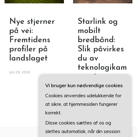
Starlink og
Nye stjerner
mobilt
på vei:
bredbånd:
Fremtidens
Slik påvirkes
profiler på
du av
landslaget
teknologikam
Juli 29, 2026
pen i
distriktene
Vi bruger kun nødvendige cookies
Cookies anvendes udelukkende for
Juni 1, 2026
at sikre, at hjemmesiden fungerer
korrekt.
Disse cookies sættes af os og
slettes automatisk, når din session