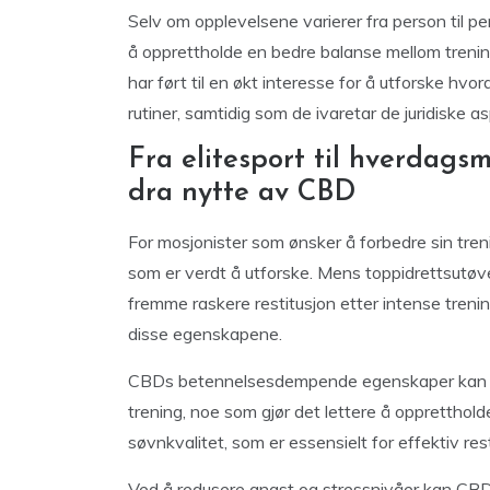
Selv om opplevelsene varierer fra person til 
å opprettholde en bedre balanse mellom trening
har ført til en økt interesse for å utforske hv
rutiner, samtidig som de ivaretar de juridiske 
Fra elitesport til hverdags
dra nytte av CBD
For mosjonister som ønsker å forbedre sin treni
som er verdt å utforske. Mens toppidrettsutøv
fremme raskere restitusjon etter intense tren
disse egenskapene.
CBDs betennelsesdempende egenskaper kan bid
trening, noe som gjør det lettere å opprettholde
søvnkvalitet, som er essensielt for effektiv res
Ved å redusere angst og stressnivåer kan CBD