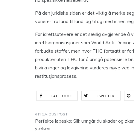
ha spesifikke helsebehov.
På den juridiske siden er det viktig å merke s
varierer fra land til land, og til og med innen reg
For idrettsutøvere er det særlig avgjørende å 
idrettsorganisasjoner som World Anti-Doping 
forbudte stoffer, men hvor THC fortsatt er fo
produkter uten THC for å unngå potensielle br
bivirkninger og lovgivning vurderes nøye ved i
restitusjonsprosess.
FACEBOOK
TWITTER
Indlægsnavigation
Perfekte løpesko: Slik unngår du skader og øker
ytelsen