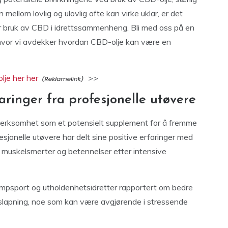
 mellom lovlig og ulovlig ofte kan virke uklar, er det
for bruk av CBD i idrettssammenheng. Bli med oss på en
hvor vi avdekker hvordan CBD-olje kan være en
lje her her
>>
aringer fra profesjonelle utøvere
merksomhet som et potensielt supplement for å fremme
esjonelle utøvere har delt sine positive erfaringer med
e muskelsmerter og betennelser etter intensive
ampsport og utholdenhetsidretter rapportert om bedre
avslapning, noe som kan være avgjørende i stressende