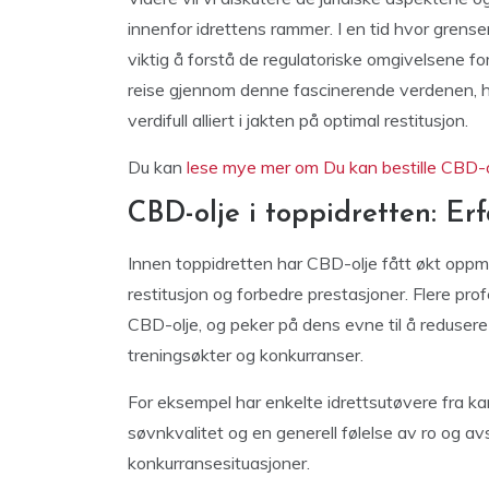
innenfor idrettens rammer. I en tid hvor grensen
viktig å forstå de regulatoriske omgivelsene 
reise gjennom denne fascinerende verdenen, 
verdifull alliert i jakten på optimal restitusjon.
Du kan
lese mye mer om Du kan bestille CBD-o
CBD-olje i toppidretten: Erf
Innen toppidretten har CBD-olje fått økt opp
restitusjon og forbedre prestasjoner. Flere prof
CBD-olje, og peker på dens evne til å reduser
treningsøkter og konkurranser.
For eksempel har enkelte idrettsutøvere fra k
søvnkvalitet og en generell følelse av ro og 
konkurransesituasjoner.