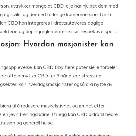
person, uttrykker mange at CBD-olje har hjulpet dem med
 og hvile, og dermed forlenge karrierene sine. Dette
ordan CBD kan integreres i idrettsutøveres daglige
aspektene og dopingreglementene i sin respektive sport.
mosjon: Hvordan mosjonister kan
ngsopplevelse, kan CBD tilby flere potensielle fordeler
ere ofte benytter CBD for å håndtere stress og
ingsøkter, kan hverdagsmosjonister også dra nytte av
ra til å redusere muskelstivhet og ømhet etter
 en jevn treningsrutine. I tillegg kan CBD bidra til bedre
titusjon og generell helse.
 også hjelpe mosjonister med å holde motivasjonen