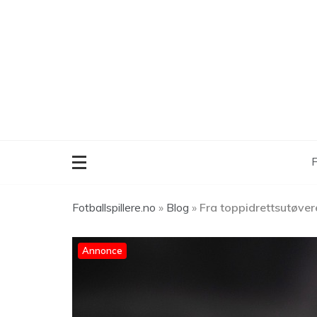
Skip
to
content
F
Fotballspillere.no
»
Blog
»
Fra toppidrettsutøvere
Annonce