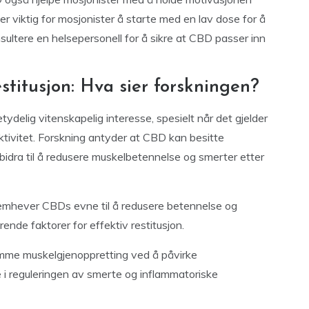
r viktig for mosjonister å starte med en lav dose for å
ultere en helsepersonell for å sikre at CBD passer inn
titusjon: Hva sier forskningen?
etydelig vitenskapelig interesse, spesielt når det gjelder
k aktivitet. Forskning antyder at CBD kan besitte
idra til å redusere muskelbetennelse og smerter etter
 fremhever CBDs evne til å redusere betennelse og
nde faktorer for effektiv restitusjon.
emme muskelgjenoppretting ved å påvirke
 i reguleringen av smerte og inflammatoriske