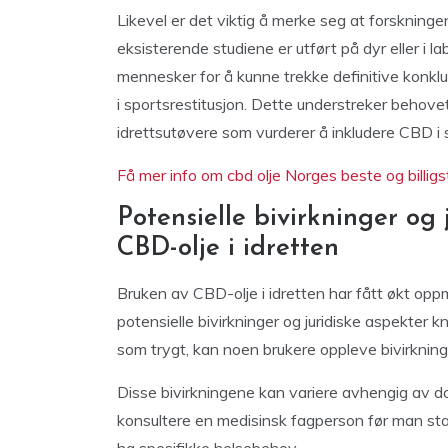
Likevel er det viktig å merke seg at forskningen
eksisterende studiene er utført på dyr eller i lab
mennesker for å kunne trekke definitive konkl
i sportsrestitusjon. Dette understreker behovet 
idrettsutøvere som vurderer å inkludere CBD i s
Få mer info om cbd olje Norges beste og billig
Potensielle bivirkninger og
CBD-olje i idretten
Bruken av CBD-olje i idretten har fått økt opp
potensielle bivirkninger og juridiske aspekter 
som trygt, kan noen brukere oppleve bivirkninge
Disse bivirkningene kan variere avhengig av dose
konsultere en medisinsk fagperson før man sta