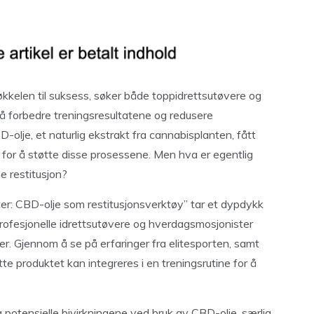
økkelen til suksess, søker både toppidrettsutøvere og
 å forbedre treningsresultatene og redusere
olje, et naturlig ekstrakt fra cannabisplanten, fått
for å støtte disse prosessene. Men hva er egentlig
e restitusjon?
ster: CBD-olje som restitusjonsverktøy” tar et dypdykk
profesjonelle idrettsutøvere og hverdagsmosjonister
er. Gjennom å se på erfaringer fra elitesporten, samt
tte produktet kan integreres i en treningsrutine for å
og potensielle bivirkningene ved bruk av CBD-olje, særlig