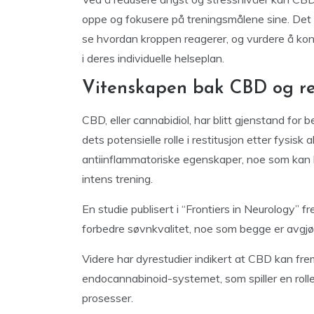
oppe og fokusere på treningsmålene sine. Det e
se hvordan kroppen reagerer, og vurdere å kons
i deres individuelle helseplan.
Vitenskapen bak CBD og res
CBD, eller cannabidiol, har blitt gjenstand for b
dets potensielle rolle i restitusjon etter fysis
antiinflammatoriske egenskaper, noe som kan b
intens trening.
En studie publisert i “Frontiers in Neurology”
forbedre søvnkvalitet, noe som begge er avgjøre
Videre har dyrestudier indikert at CBD kan fr
endocannabinoid-systemet, som spiller en rolle
prosesser.