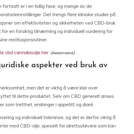
 fortsatt er i en tidlig fase, og mange av de
oratorieinnstillinger. Det trengs flere kliniske studier på
usjoner om effektiviteten og sikkerheten ved CBD-bruk
for en forsiktig tilnærming og individuell vurdering for
ine restitusjonsrutiner.
ste cbd cannabisolje her
.
 juridiske aspekter ved bruk av
merksomhet, men det er viktig å være klar over
knyttet til dette produktet. Selv om CBD generelt anses
r som tretthet, endringer i appetitt og diaré.
ring og individuell toleranse, og det er derfor viktig å
rter med CBD-olje, spesielt for idrettsutøvere som kan