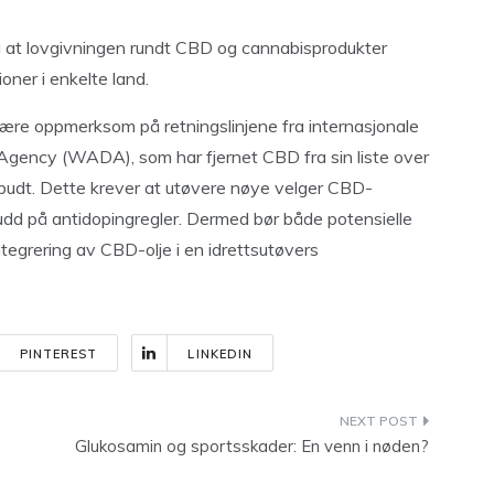
eg at lovgivningen rundt CBD og cannabisprodukter
ioner i enkelte land.
være oppmerksom på retningslinjene fra internasjonale
Agency (WADA), som har fjernet CBD fra sin liste over
rbudt. Dette krever at utøvere nøye velger CBD-
udd på antidopingregler. Dermed bør både potensielle
ntegrering av CBD-olje i en idrettsutøvers
PINTEREST
LINKEDIN
Glukosamin og sportsskader: En venn i nøden?