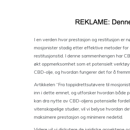
I en verden hvor prestasjon og restitusjon er n
mosjonister stadig etter effektive metoder for
restitusjonstid. I denne sammenhengen har CBD-
økt oppmerksomhet som et potensielt verktøy 
CBD-olje, og hvordan fungerer det for å fremm
Artikkelen “Fra toppidrettsutøvere til mosjoni
inn i dette emnet, og utforsker hvordan både 
kan dra nytte av CBD-oljens potensielle fordel
vitenskapelige studier, vil vi belyse hvordan de
maksimere prestasjon og minimere nedetid.
Videre vil vi diskutere de juridiske aspektene 